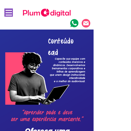
Conteúdo
ead
Capacite sua equipe com
conteúdos imersivos e
dinâmicos. Desenvolvemos
treinamentos corporativos e
trilhas de aprendizagem
que unem design instrucional,
interatividade
e o melhor do audiovisual.
“Aprender pode e deve
ser uma experiência marcante.”