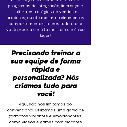
ensino. Sejam treinamentos técnicos,
programas de integração, liderança e
cultura, estratégias de vendas e
produtos, ou até mesmo treinamentos
comportamentais, temos tudo o que
você precisa e muito mais em um único
lugar!
Precisando treinar a
sua equipe de forma
rápida e
personalizada? Nós
criamos tudo para
você!
Aqui, não nos limitamos ao
convencional. Utilizamos uma gama de
formatos vibrantes e emocionantes,
como vídeos e games com placares