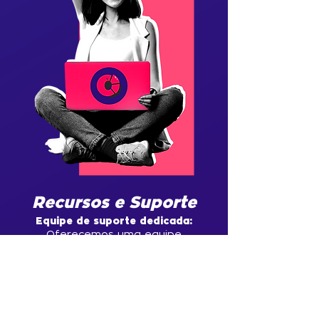
Recursos e Suporte
Equipe de suporte dedicada:
Oferecemos uma equipe
especializada para dar suporte em
todas as etapas do
desenvolvimento, garantindo que
você tenha uma experiência
tranquila e eficaz.